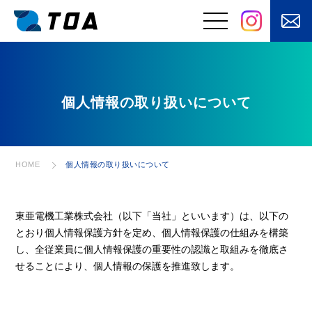
事業と強み
個人情報の取り扱いについて
はたらくくるまの
電装品の設計・開
電装品製造
発
⾃動⾞バッテリ
安⼼な電源設備を
個人情報の取り扱いについて
HOME
ー・⽤品・部品の
あなたのもとへ
販売
お客さまの課題を
快適を⽀えるメン
「自動化」
テナンス
東亜電機工業株式会社（以下「当社」といいます）は、以下の
とおり個人情報保護方針を定め、個人情報保護の仕組みを構築
電気・電子制御
に加えてモノを
し、全従業員に個人情報保護の重要性の認識と取組みを徹底さ
動かす機構設計
せることにより、個人情報の保護を推進致します。
製品・サービス