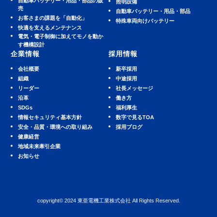
⾃動⾞バッテリー・⽤品・部品の販
照明設備
売
⾃動⾞バッテリー・⽤品・部品
お客さまの課題を「自動化」
特殊車両向けバッテリー
快適を⽀えるメンテナンス
電気・電子制御に加えてモノを動か
す機構設計
企業情報
採用情報
会社概要
新卒採用
組織
中途採用
リーダー
社長メッセージ
沿革
働き方
SDGs
福利厚生
情報セキュリティ基本方針
数字で見るTOA
安全・品質・環境への取り組み
採用ブログ
健康経営
地域未来牽引企業
お知らせ
copyright© 2024 東亜電機工業株式会社 All Rights Reserved.