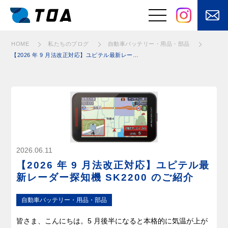
⾃動⾞バッテリー・⽤品・部品
⾃動⾞バッテリー・⽤品・部品
⾃動⾞バッテリー・⽤品・部品
⾃動⾞バッテリー・⽤品・部品
⾃動⾞バッテリー・⽤品・部品
⾃動⾞バッテリー・⽤品・部品
⾃動⾞バッテリー・⽤品・部品
⾃動⾞バッテリー・⽤品・部品
⾃動⾞バッテリー・⽤品・部品
⾃動⾞バッテリー・⽤品・部品
⾃動⾞バッテリー・⽤品・部品
⾃動⾞バッテリー・⽤品・部品
⾃動⾞バッテリー・⽤品・部品
HOME
私たちのブログ
⾃動⾞バッテリー・⽤品・部品
【2026 年 9 月法改正対応】ユピテル最新レーダー探知機 SK2200 のご紹介
事業と強み
はたらくくるまの
電装品の設計・開
電装品製造
発
⾃動⾞バッテリ
安⼼な電源設備を
ー・⽤品・部品の
あなたのもとへ
販売
お客さまの課題を
快適を⽀えるメン
2026.06.11
「自動化」
テナンス
【2026 年 9 月法改正対応】ユピテル最
電気・電子制御
新レーダー探知機 SK2200 のご紹介
に加えてモノを
動かす機構設計
⾃動⾞バッテリー・⽤品・部品
皆さま、こんにちは。5 月後半になると本格的に気温が上が
製品・サービス