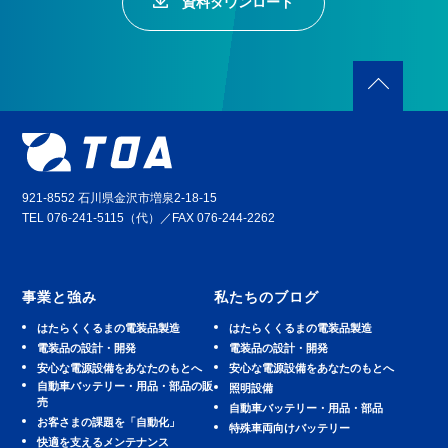
資料ダウンロード
921-8552 石川県金沢市増泉2-18-15
TEL 076-241-5115（代）／FAX 076-244-2262
事業と強み
私たちのブログ
はたらくくるまの電装品製造
はたらくくるまの電装品製造
電装品の設計・開発
電装品の設計・開発
安⼼な電源設備をあなたのもとへ
安⼼な電源設備をあなたのもとへ
⾃動⾞バッテリー・⽤品・部品の販
照明設備
売
⾃動⾞バッテリー・⽤品・部品
お客さまの課題を「自動化」
特殊車両向けバッテリー
快適を⽀えるメンテナンス