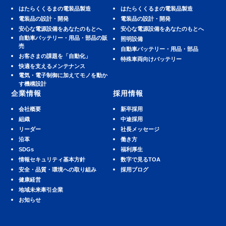
はたらくくるまの電装品製造
はたらくくるまの電装品製造
電装品の設計・開発
電装品の設計・開発
安⼼な電源設備をあなたのもとへ
安⼼な電源設備をあなたのもとへ
⾃動⾞バッテリー・⽤品・部品の販
照明設備
売
⾃動⾞バッテリー・⽤品・部品
お客さまの課題を「自動化」
特殊車両向けバッテリー
快適を⽀えるメンテナンス
電気・電子制御に加えてモノを動か
す機構設計
企業情報
採用情報
会社概要
新卒採用
組織
中途採用
リーダー
社長メッセージ
沿革
働き方
SDGs
福利厚生
情報セキュリティ基本方針
数字で見るTOA
安全・品質・環境への取り組み
採用ブログ
健康経営
地域未来牽引企業
お知らせ