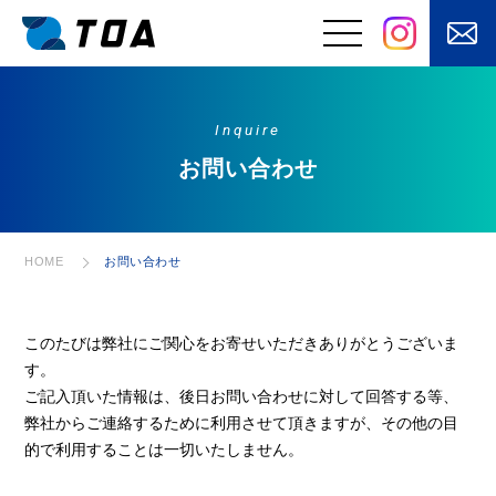
Inquire
事業と強み
お問い合わせ
はたらくくるまの
電装品の設計・開
電装品製造
発
⾃動⾞バッテリ
安⼼な電源設備を
お問い合わせ
HOME
ー・⽤品・部品の
あなたのもとへ
販売
お客さまの課題を
快適を⽀えるメン
「自動化」
テナンス
このたびは弊社にご関心をお寄せいただきありがとうございま
す。
電気・電子制御
に加えてモノを
ご記入頂いた情報は、後日お問い合わせに対して回答する等、
動かす機構設計
弊社からご連絡するために利用させて頂きますが、その他の目
的で利用することは一切いたしません。
製品・サービス