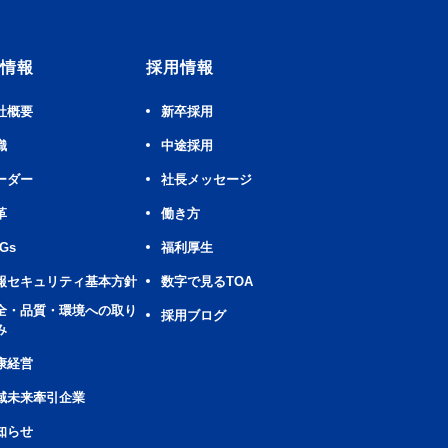
情報
採用情報
社概要
新卒採用
織
中途採用
ーダー
社長メッセージ
革
働き方
Gs
福利厚生
報セキュリティ基本方針
数字で見るTOA
全・品質・環境への取り
採用ブログ
み
康経営
域未来牽引企業
知らせ