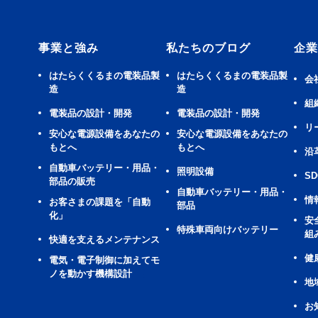
事業と強み
私たちのブログ
企業
はたらくくるまの電装品製
はたらくくるまの電装品製
会
造
造
組
電装品の設計・開発
電装品の設計・開発
リ
安⼼な電源設備をあなたの
安⼼な電源設備をあなたの
もとへ
もとへ
沿
⾃動⾞バッテリー・⽤品・
照明設備
SD
部品の販売
⾃動⾞バッテリー・⽤品・
情
お客さまの課題を「自動
部品
化」
安
特殊車両向けバッテリー
組
快適を⽀えるメンテナンス
健
電気・電子制御に加えてモ
ノを動かす機構設計
地
お