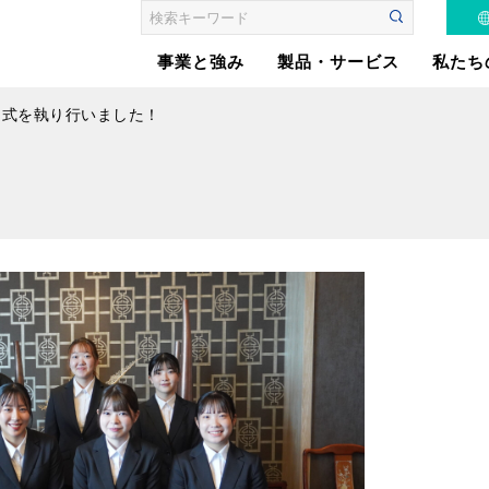
事業と強み
製品・サービス
私たち
内定式を執り行いました！
はたらくくるまの電装
品製造
安⼼な電源設備をあな
たのもとへ
お客さまの課題を「自
動化」
電気・電子制御に加え
てモノを動かす機構設