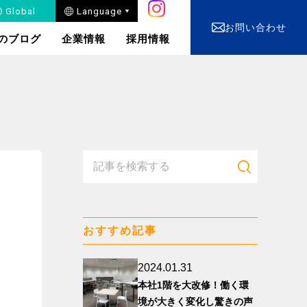
Global
Language
お問い合わせ
のブログ
企業情報
採用情報
電装品の設計・開発
⾃動⾞バッテリー・⽤
品・部品の販売
おすすめ記事
快適を⽀えるメンテナ
ンス
2024.01.31
本社1階を大改修！働く環
境が大きく変化し驚きの声