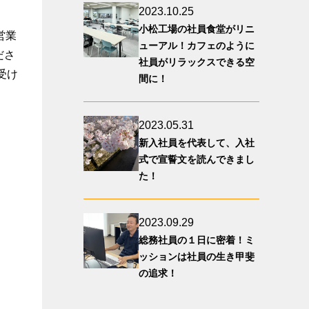
2023.10.25
小松工場の社員食堂がリニ
営業
ューアル！カフェのように
ださ
社員がリラックスできる空
受け
間に！
2023.05.31
新入社員を代表して、入社
式で宣誓文を読んできまし
た！
2023.09.29
総務社員の１日に密着！ミ
ッションは社員の生き甲斐
の追求！