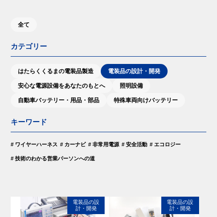
私たちのブログ
全て
カテゴリー
企業情報
採用情報
はたらくくるまの電装品製造
電装品の設計・開発
安⼼な電源設備をあなたのもとへ
照明設備
⾃動⾞バッテリー・⽤品・部品
特殊車両向けバッテリー
キーワード
# ワイヤーハーネス
# カーナビ
# 非常用電源
# 安全活動
# エコロジー
# 技術のわかる営業パーソンへの道
電装品の設
電装品の設
計・開発
計・開発