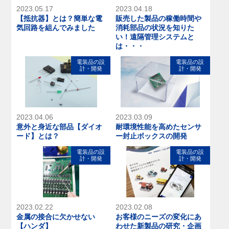
2023.05.17
2023.04.18
【抵抗器】とは？簡単な電
販売した製品の稼働時間や
気回路を組んでみました
消耗部品の状況を知りた
い！遠隔管理システムと
は・・・
電装品の設
電装品の設
計・開発
計・開発
2023.04.06
2023.03.09
意外と身近な部品【ダイオ
耐環境性能を高めたセンサ
ード】とは？
ー封止ボックスの開発
電装品の設
電装品の設
計・開発
計・開発
2023.02.22
2023.02.08
金属の接合に欠かせない
お客様のニーズの変化にあ
【ハンダ】
わせた新製品の研究・企画