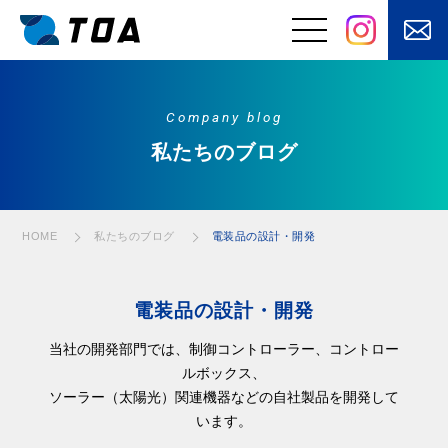
電装品の設計・開発
電装品の設計・開発
電装品の設計・開発
電装品の設計・開発
電装品の設計・開発
電装品の設計・開発
電装品の設計・開発
電装品の設計・開発
電装品の設計・開発
電装品の設計・開発
電装品の設計・開発
電装品の設計・開発
電装品の設計・開発
Company blog
事業と強み
私たちのブログ
はたらくくるまの
電装品の設計・開
電装品製造
発
⾃動⾞バッテリ
安⼼な電源設備を
電装品の設計・開発
HOME
私たちのブログ
ー・⽤品・部品の
あなたのもとへ
販売
お客さまの課題を
快適を⽀えるメン
「自動化」
テナンス
電装品の設計・開発
電気・電子制御
当社の開発部門では、制御コントローラー、コントロー
に加えてモノを
動かす機構設計
ルボックス、
ソーラー（太陽光）関連機器などの自社製品を開発して
います。
製品・サービス