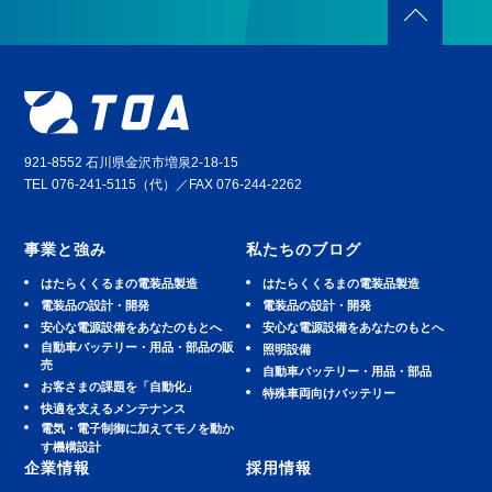
921-8552 石川県金沢市増泉2-18-15
TEL 076-241-5115（代）／FAX 076-244-2262
事業と強み
私たちのブログ
はたらくくるまの電装品製造
はたらくくるまの電装品製造
電装品の設計・開発
電装品の設計・開発
安⼼な電源設備をあなたのもとへ
安⼼な電源設備をあなたのもとへ
⾃動⾞バッテリー・⽤品・部品の販
照明設備
売
⾃動⾞バッテリー・⽤品・部品
お客さまの課題を「自動化」
特殊車両向けバッテリー
快適を⽀えるメンテナンス
電気・電子制御に加えてモノを動か
す機構設計
企業情報
採用情報