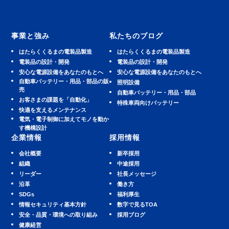
事業と強み
私たちのブログ
はたらくくるまの電装品製造
はたらくくるまの電装品製造
電装品の設計・開発
電装品の設計・開発
安⼼な電源設備をあなたのもとへ
安⼼な電源設備をあなたのもとへ
⾃動⾞バッテリー・⽤品・部品の販
照明設備
売
⾃動⾞バッテリー・⽤品・部品
お客さまの課題を「自動化」
特殊車両向けバッテリー
快適を⽀えるメンテナンス
電気・電子制御に加えてモノを動か
す機構設計
企業情報
採用情報
会社概要
新卒採用
組織
中途採用
リーダー
社長メッセージ
沿革
働き方
SDGs
福利厚生
情報セキュリティ基本方針
数字で見るTOA
安全・品質・環境への取り組み
採用ブログ
健康経営