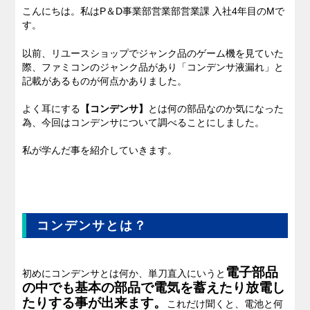
こんにちは。私はP＆D事業部営業部営業課 入社4年目のMで
す。
私たちのブログ
以前、リユースショップでジャンク品のゲーム機を見ていた
企業情報
際、ファミコンのジャンク品があり「コンデンサ液漏れ」と
記載があるものが何点かありました。
採用情報
よく耳にする
【コンデンサ】
とは何の部品なのか気になった
為、今回はコンデンサについて調べることにしました。
私が学んだ事を紹介していきます。
コンデンサとは？
電子部品
初めにコンデンサとは何か、単刀直入にいうと
の中でも基本の部品で電気を蓄えたり放電し
たりする事が出来ます。
これだけ聞くと、電池と何