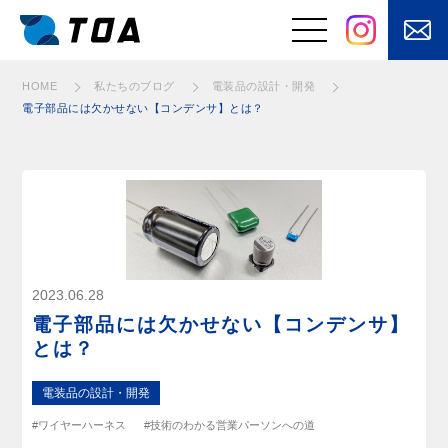
電装品の設計・開発
電装品の設計・開発
電装品の設計・開発
電装品の設計・開発
電装品の設計・開発
電装品の設計・開発
電装品の設計・開発
電装品の設計・開発
電装品の設計・開発
電装品の設計・開発
電装品の設計・開発
電装品の設計・開発
電装品の設計・開発
HOME
私たちのブログ
電装品の設計・開発
電子部品には欠かせない【コンデンサ】とは？
事業と強み
はたらくくるまの
電装品の設計・開
電装品製造
発
⾃動⾞バッテリ
安⼼な電源設備を
ー・⽤品・部品の
あなたのもとへ
販売
お客さまの課題を
快適を⽀えるメン
2023.06.28
「自動化」
テナンス
電子部品には欠かせない【コンデンサ】
電気・電子制御
とは？
に加えてモノを
動かす機構設計
電装品の設計・開発
#ワイヤーハーネス
#技術のわかる営業パーソンへの道
製品・サービス