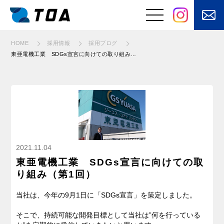
HOME
採用情報
採用ブログ
東亜電機工業 SDGs宣言に向けての取り組み（第1回）
事業と強み
はたらくくるまの
電装品の設計・開
電装品製造
発
⾃動⾞バッテリ
安⼼な電源設備を
ー・⽤品・部品の
あなたのもとへ
販売
お客さまの課題を
快適を⽀えるメン
2021.11.04
「自動化」
テナンス
東亜電機工業 SDGs宣言に向けての取
電気・電子制御
り組み（第1回）
に加えてモノを
動かす機構設計
当社は、今年の9月1日に「SDGs宣言」を策定しました。
そこで、持続可能な開発目標として当社は”何を行っている
製品・サービス