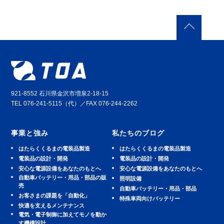
921-8552 石川県金沢市増泉2-18-15
TEL 076-241-5115（代）／FAX 076-244-2262
事業と強み
私たちのブログ
はたらくくるまの電装品製造
はたらくくるまの電装品製造
電装品の設計・開発
電装品の設計・開発
安⼼な電源設備をあなたのもとへ
安⼼な電源設備をあなたのもとへ
⾃動⾞バッテリー・⽤品・部品の販
照明設備
売
⾃動⾞バッテリー・⽤品・部品
お客さまの課題を「自動化」
特殊車両向けバッテリー
快適を⽀えるメンテナンス
電気・電子制御に加えてモノを動か
す機構設計