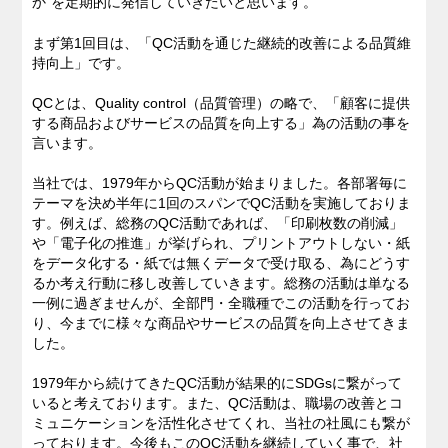
か”を定期的に発信していきたいと思います。
まず第1回目は、「QC活動を通じた継続的改善による品質維
私たちのブログ
持向上」です。
企業情報
QCとは、Quality control（品質管理）の略で、「顧客に提供
する商品およびサービスの品質を向上する」為の活動の事を
言います。
採用情報
当社では、1979年からQC活動が始まりました。各部署毎に
テーマを決め半年に1回のスパンでQC活動を実施しておりま
す。例えば、総務のQC活動であれば、「印刷枚数の削減」
や「電子化の推進」が挙げられ、プリントアウトしない・紙
をデータ化する・紙では無くデータで受け取る、為にどうす
るか考え行動に移し改善していきます。総務の活動は単なる
一例に過ぎませんが、全部門・全職種でこの活動を行ってお
り、今までに様々な商品やサービスの品質を向上させてきま
した。
1979年から続けてきたQC活動が結果的にSDGsに繋がって
いると考えております。また、QC活動は、職場の改善とコ
ミュニケーションを活性化させてくれ、当社の社風にも繋が
っております。今後もこのQC活動を継続していく事で、社