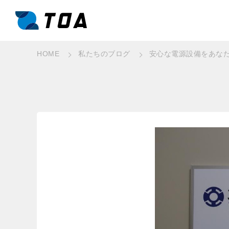
HOME
私たちのブログ
安⼼な電源設備をあな
事業と強み
What we do
事業一覧