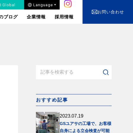
安⼼な電源設備をあなたのもとへ
安⼼な電源設備をあなたのもとへ
安⼼な電源設備をあなたのもとへ
安⼼な電源設備をあなたのもとへ
安⼼な電源設備をあなたのもとへ
安⼼な電源設備をあなたのもとへ
安⼼な電源設備をあなたのもとへ
安⼼な電源設備をあなたのもとへ
安⼼な電源設備をあなたのもとへ
安⼼な電源設備をあなたのもとへ
安⼼な電源設備をあなたのもとへ
安⼼な電源設備をあなたのもとへ
安⼼な電源設備をあなたのもとへ
Global
Language
お問い合わせ
のブログ
企業情報
採用情報
電装品の設計・開発
⾃動⾞バッテリー・⽤
品・部品の販売
おすすめ記事
快適を⽀えるメンテナ
ンス
2023.07.19
GSユアサの工場で、お客様
自身による立会検査が可能