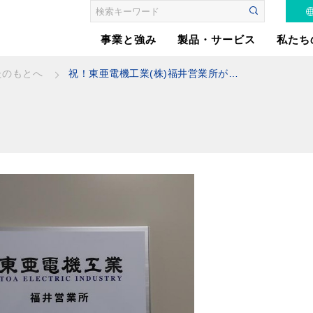
事業と強み
製品・サービス
私たち
祝！東亜電機工業(株)福井営業所が開設しました
たのもとへ
はたらくくるまの電装
品製造
安⼼な電源設備をあな
たのもとへ
お客さまの課題を「自
動化」
電気・電子制御に加え
てモノを動かす機構設