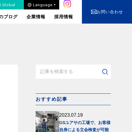
安⼼な電源設備をあなたのもとへ
安⼼な電源設備をあなたのもとへ
安⼼な電源設備をあなたのもとへ
安⼼な電源設備をあなたのもとへ
安⼼な電源設備をあなたのもとへ
安⼼な電源設備をあなたのもとへ
安⼼な電源設備をあなたのもとへ
安⼼な電源設備をあなたのもとへ
安⼼な電源設備をあなたのもとへ
安⼼な電源設備をあなたのもとへ
安⼼な電源設備をあなたのもとへ
安⼼な電源設備をあなたのもとへ
安⼼な電源設備をあなたのもとへ
Global
Language
お問い合わせ
のブログ
企業情報
採用情報
電装品の設計・開発
⾃動⾞バッテリー・⽤
品・部品の販売
おすすめ記事
快適を⽀えるメンテナ
ンス
2023.07.19
GSユアサの工場で、お客様
自身による立会検査が可能