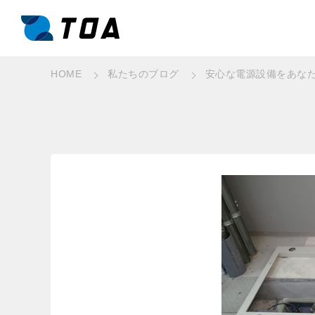
HOME
私たちのブログ
安⼼な電源設備をあな
事業と強み
What we do
事業一覧