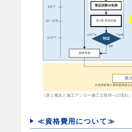
（第１種あと施工アンカー施工士取得への流れ）
≪資格費用について≫