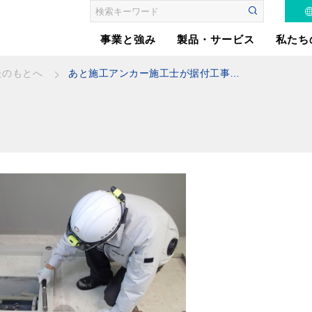
事業と強み
製品・サービス
私たち
あと施工アンカー施工士が据付工事を実施していますか？
たのもとへ
はたらくくるまの電装
品製造
安⼼な電源設備をあな
たのもとへ
お客さまの課題を「自
動化」
電気・電子制御に加え
てモノを動かす機構設