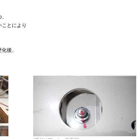
め、
いことにより
硬化後、
。