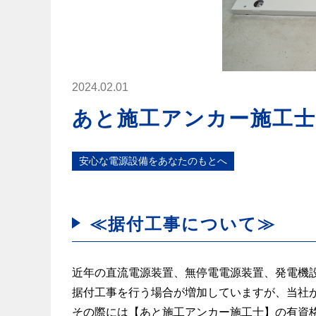
2024.02.01
あと施工アンカー施工
安⼼な電源設備をあなたのもとへ
≪据付工事について≫
近年の直流電源装置、無停電電源装置、発電機
据付工事を行う場合が増加していますが、当社
その際には【あと施工アンカー施工士】の有資