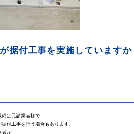
計
士が据付工事を実施していますか
設備は元請業者様で
が据付工事を行う場合もあります。
格者が