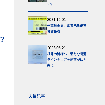
です
2021.12.01
作業員全員、蓄電池設備整
備資格者！
？
2023.06.21
福井の皆様へ 新たな電源
ラインナップを越前がにと
共に
人気記事