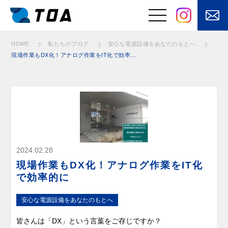
安⼼な電源設備をあなたのもとへ
安⼼な電源設備をあなたのもとへ
安⼼な電源設備をあなたのもとへ
安⼼な電源設備をあなたのもとへ
安⼼な電源設備をあなたのもとへ
安⼼な電源設備をあなたのもとへ
安⼼な電源設備をあなたのもとへ
安⼼な電源設備をあなたのもとへ
安⼼な電源設備をあなたのもとへ
安⼼な電源設備をあなたのもとへ
安⼼な電源設備をあなたのもとへ
安⼼な電源設備をあなたのもとへ
安⼼な電源設備をあなたのもとへ
HOME
私たちのブログ
安⼼な電源設備をあなたのもとへ
現場作業もDX化！アナログ作業をIT化で効率的に
事業と強み
はたらくくるまの
電装品の設計・開
電装品製造
発
⾃動⾞バッテリ
安⼼な電源設備を
ー・⽤品・部品の
あなたのもとへ
販売
お客さまの課題を
快適を⽀えるメン
2024.02.28
「自動化」
テナンス
現場作業もDX化！アナログ作業をIT化
電気・電子制御
で効率的に
に加えてモノを
動かす機構設計
安⼼な電源設備をあなたのもとへ
皆さんは「DX」という言葉をご存じですか？
製品・サービス