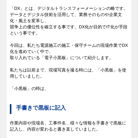
「DX」とは、デジタルトランスフォーメーションの略です。
私たちのブログ
データとデジタル技術を活用して、業務そのものや企業文
化・風土を変革し、
競争上の優位性を確立する事です。DX化が目的でIT化が手段
企業情報
という事です。
今回は、私たち電源施工の施工・保守チームの現場作業でDX
採用情報
化を進めていく中で、
取り入れている「電子小黒板」について紹介します。
私たちは以前まで、現場写真を撮る時には、「小黒板」を使
用していました。
「小黒板」の時は、
手書きで黒板に記入
作業内容や現場名、工事件名…様々な情報を手書きで黒板に
記入し、内容が変わると書き直していました。