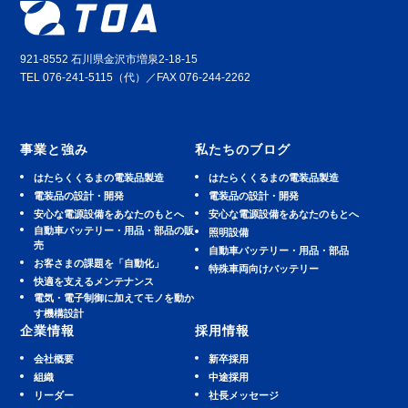
921-8552 石川県金沢市増泉2-18-15
TEL 076-241-5115（代）／FAX 076-244-2262
事業と強み
私たちのブログ
はたらくくるまの電装品製造
はたらくくるまの電装品製造
電装品の設計・開発
電装品の設計・開発
安⼼な電源設備をあなたのもとへ
安⼼な電源設備をあなたのもとへ
⾃動⾞バッテリー・⽤品・部品の販
照明設備
売
⾃動⾞バッテリー・⽤品・部品
お客さまの課題を「自動化」
特殊車両向けバッテリー
快適を⽀えるメンテナンス
電気・電子制御に加えてモノを動か
す機構設計
企業情報
採用情報
会社概要
新卒採用
組織
中途採用
リーダー
社長メッセージ