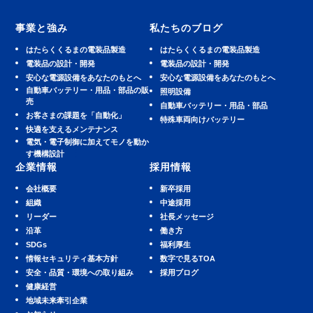
事業と強み
私たちのブログ
はたらくくるまの電装品製造
はたらくくるまの電装品製造
電装品の設計・開発
電装品の設計・開発
安⼼な電源設備をあなたのもとへ
安⼼な電源設備をあなたのもとへ
⾃動⾞バッテリー・⽤品・部品の販
照明設備
売
⾃動⾞バッテリー・⽤品・部品
お客さまの課題を「自動化」
特殊車両向けバッテリー
快適を⽀えるメンテナンス
電気・電子制御に加えてモノを動か
す機構設計
企業情報
採用情報
会社概要
新卒採用
組織
中途採用
リーダー
社長メッセージ
沿革
働き方
SDGs
福利厚生
情報セキュリティ基本方針
数字で見るTOA
安全・品質・環境への取り組み
採用ブログ
健康経営
地域未来牽引企業