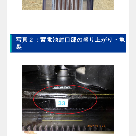
写真２：蓄電池封口部の盛り上がり・亀
裂