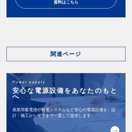
資料はこちら
関連ページ
Power supply
安⼼な電源設備をあなたのもと
へ
産業⽤蓄電池や発電システムなど安⼼の電源設備を、設
計・施⼯から保守まで⼀貫して提供します