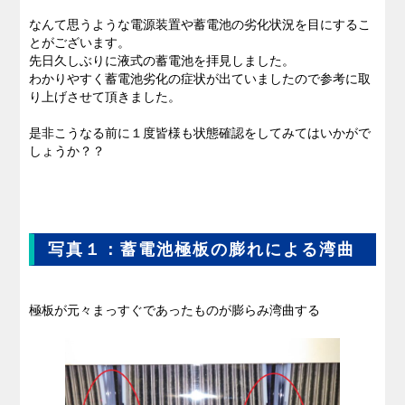
なんて思うような電源装置や蓄電池の劣化状況を目にするこ
私たちのブログ
とがございます。
先日久しぶりに液式の蓄電池を拝見しました。
わかりやすく蓄電池劣化の症状が出ていましたので参考に取
企業情報
り上げさせて頂きました。
是非こうなる前に１度皆様も状態確認をしてみてはいかがで
採用情報
しょうか？？
写真１：蓄電池極板の膨れによる湾曲
極板が元々まっすぐであったものが膨らみ湾曲する