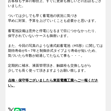
お客様も予算の都合上、すぐに更新も難しいとのお話もござ
いました。
ついては少しでも早く蓄電池の状況に気づき
早めに対策、予算を上げていくことも必要かと思います。
蓄電池設備は意外と停電になるまで目につかなかったり、
保守されていないケースも御座います。
また、今回の写真のような液式鉛蓄電池（HS形）に関しては
期待寿命が5～7年と制御弁式タイプより寿命が短いため、
気づいたら年数が経過してたなんて事も・・・。
定期的に補水、液面管理頂き、触媒栓も交換しながら
少しでも長く使って頂きますようお願い致します。
点検・保守等ございましたら東亜電機工業へご一報くださ
い。