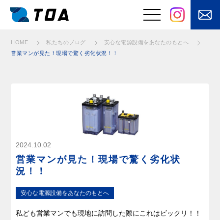
安⼼な電源設備をあなたのもとへ
安⼼な電源設備をあなたのもとへ
安⼼な電源設備をあなたのもとへ
安⼼な電源設備をあなたのもとへ
安⼼な電源設備をあなたのもとへ
安⼼な電源設備をあなたのもとへ
安⼼な電源設備をあなたのもとへ
安⼼な電源設備をあなたのもとへ
安⼼な電源設備をあなたのもとへ
安⼼な電源設備をあなたのもとへ
安⼼な電源設備をあなたのもとへ
安⼼な電源設備をあなたのもとへ
安⼼な電源設備をあなたのもとへ
HOME
私たちのブログ
安⼼な電源設備をあなたのもとへ
営業マンが見た！現場で驚く劣化状況！！
事業と強み
はたらくくるまの
電装品の設計・開
電装品製造
発
⾃動⾞バッテリ
安⼼な電源設備を
ー・⽤品・部品の
あなたのもとへ
販売
お客さまの課題を
快適を⽀えるメン
2024.10.02
「自動化」
テナンス
営業マンが見た！現場で驚く劣化状
電気・電子制御
況！！
に加えてモノを
動かす機構設計
安⼼な電源設備をあなたのもとへ
私ども営業マンでも現地に訪問した際にこれはビックリ！！
製品・サービス