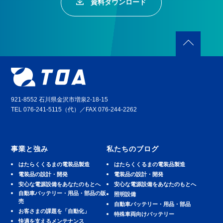
資料ダウンロード
921-8552 石川県金沢市増泉2-18-15
TEL 076-241-5115（代）／FAX 076-244-2262
事業と強み
私たちのブログ
はたらくくるまの電装品製造
はたらくくるまの電装品製造
電装品の設計・開発
電装品の設計・開発
安⼼な電源設備をあなたのもとへ
安⼼な電源設備をあなたのもとへ
⾃動⾞バッテリー・⽤品・部品の販
照明設備
売
⾃動⾞バッテリー・⽤品・部品
お客さまの課題を「自動化」
特殊車両向けバッテリー
快適を⽀えるメンテナンス