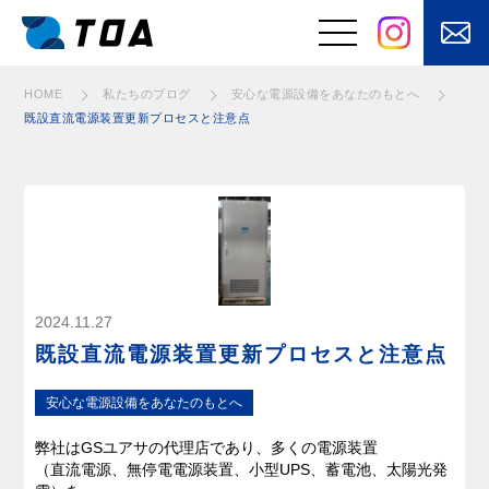
安⼼な電源設備をあなたのもとへ
安⼼な電源設備をあなたのもとへ
安⼼な電源設備をあなたのもとへ
安⼼な電源設備をあなたのもとへ
安⼼な電源設備をあなたのもとへ
安⼼な電源設備をあなたのもとへ
安⼼な電源設備をあなたのもとへ
安⼼な電源設備をあなたのもとへ
安⼼な電源設備をあなたのもとへ
安⼼な電源設備をあなたのもとへ
安⼼な電源設備をあなたのもとへ
安⼼な電源設備をあなたのもとへ
安⼼な電源設備をあなたのもとへ
HOME
私たちのブログ
安⼼な電源設備をあなたのもとへ
既設直流電源装置更新プロセスと注意点
事業と強み
はたらくくるまの
電装品の設計・開
電装品製造
発
⾃動⾞バッテリ
安⼼な電源設備を
ー・⽤品・部品の
あなたのもとへ
販売
お客さまの課題を
快適を⽀えるメン
2024.11.27
「自動化」
テナンス
既設直流電源装置更新プロセスと注意点
電気・電子制御
に加えてモノを
安⼼な電源設備をあなたのもとへ
動かす機構設計
弊社はGSユアサの代理店であり、多くの電源装置
（直流電源、無停電電源装置、小型UPS、蓄電池、太陽光発
製品・サービス