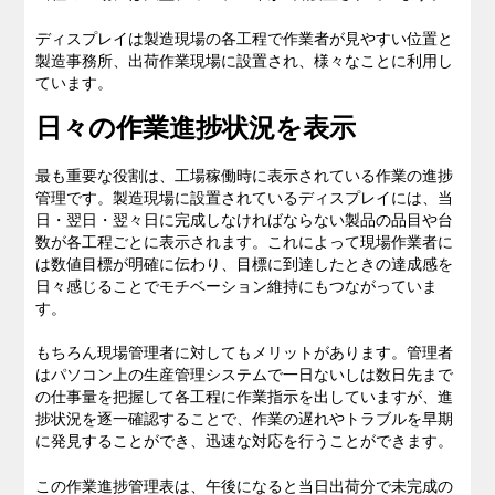
ディスプレイは製造現場の各工程で作業者が見やすい位置と
私たちのブログ
製造事務所、出荷作業現場に設置され、様々なことに利用し
ています。
企業情報
日々の作業進捗状況を表示
採用情報
最も重要な役割は、工場稼働時に表示されている作業の進捗
管理です。製造現場に設置されているディスプレイには、当
日・翌日・翌々日に完成しなければならない製品の品目や台
数が各工程ごとに表示されます。これによって現場作業者に
は数値目標が明確に伝わり、目標に到達したときの達成感を
日々感じることでモチベーション維持にもつながっていま
す。
もちろん現場管理者に対してもメリットがあります。管理者
はパソコン上の生産管理システムで一日ないしは数日先まで
の仕事量を把握して各工程に作業指示を出していますが、進
捗状況を逐一確認することで、作業の遅れやトラブルを早期
に発見することができ、迅速な対応を行うことができます。
この作業進捗管理表は、午後になると当日出荷分で未完成の