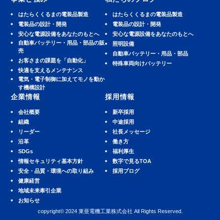
はたらくくるまの電装品製造
はたらくくるまの電装品製造
電装品の設計・開発
電装品の設計・開発
安⼼な電源設備をあなたのもとへ
安⼼な電源設備をあなたのもとへ
⾃動⾞バッテリー・⽤品・部品の販
照明設備
売
⾃動⾞バッテリー・⽤品・部品
お客さまの課題を「自動化」
特殊車両向けバッテリー
快適を⽀えるメンテナンス
電気・電子制御に加えてモノを動か
す機構設計
企業情報
採用情報
会社概要
新卒採用
組織
中途採用
リーダー
社長メッセージ
沿革
働き方
SDGs
福利厚生
情報セキュリティ基本方針
数字で見るTOA
安全・品質・環境への取り組み
採用ブログ
健康経営
地域未来牽引企業
お知らせ
copyright© 2024 東亜電機工業株式会社 All Rights Reserved.