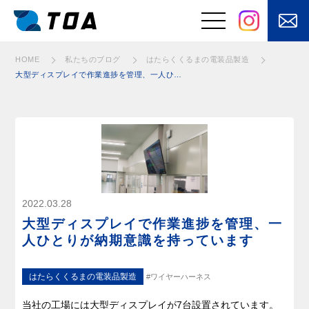
はたらくくるまの電装品製造
はたらくくるまの電装品製造
はたらくくるまの電装品製造
はたらくくるまの電装品製造
はたらくくるまの電装品製造
はたらくくるまの電装品製造
はたらくくるまの電装品製造
はたらくくるまの電装品製造
はたらくくるまの電装品製造
はたらくくるまの電装品製造
はたらくくるまの電装品製造
はたらくくるまの電装品製造
はたらくくるまの電装品製造
HOME
私たちのブログ
はたらくくるまの電装品製造
大型ディスプレイで作業進捗を管理、一人ひとりが納期意識を持っています
事業と強み
はたらくくるまの
電装品の設計・開
電装品製造
発
⾃動⾞バッテリ
安⼼な電源設備を
ー・⽤品・部品の
あなたのもとへ
販売
お客さまの課題を
快適を⽀えるメン
2022.03.28
「自動化」
テナンス
大型ディスプレイで作業進捗を管理、一
電気・電子制御
人ひとりが納期意識を持っています
に加えてモノを
動かす機構設計
はたらくくるまの電装品製造
#ワイヤーハーネス
製品・サービス
当社の工場には大型ディスプレイが7台設置されています。