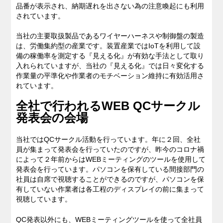
品番が表示され、納期遅れを出さない為の注意喚起にも利用
されています。
当社の主要取扱製品であるワイヤーハーネスや制御盤の製造
は、労働集約型の産業です。装置産業ではIoTを利用して設
備の稼働率を測定する『見える化』が有効な手法として取り
入れられていますが、当社の『見える化』では日々変化する
作業量の平準化や作業者のモチベーション維持に有効活用さ
れています。
全社で行われるWEB QCサークル
発表会の会場
当社ではQCサークル活動を行っています。年に２回、全社
員が集まって発表会を行っていたのですが、昨今のコロナ禍
によって２年前からはWEBミーティングのツールを使用して
発表会を行っています。パソコンを保有している間接部門の
社員は自席で視聴することができるのですが、パソコンを保
有していない作業者は各工程のディスプレイの前に集まって
視聴しています。
QC発表以外にも、WEBミーティングツールを使って全社員